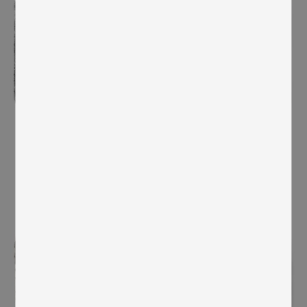
Curly Pad 40x40 -
Curly Pad 40x40 -
Dark Grey
Sahara
Unser neues weiches
Unser neues weiches
gepolstertes Stuhlkissen aus
gepolstertes Stuhlkissen aus
natürlich gelocktem Schaffell
natürlich gelocktem Schaffell
aus Australien. Das Kissen hat
aus Australien. Das Kissen hat
eine rutschfeste Rückseite.
eine rutschfeste Rückseite.