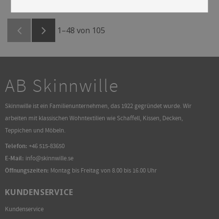
veredelt jede Bank, jedes Bett
veredelt jede Bank, jedes Bett
und Sofa und ist sogar als
und Sofa und ist sogar als
Teppich ein echter Hingucker.
Teppich ein echter Hingucker.
1–
48
von
105
AB Skinnwille
Skinnwille ist ein Familienunternehmen, das 1922 gegründet wurde. Wir
arbeiten mit klassischen Wohntextilien wie Schaffell, Kissen, Decken,
Teppichen und Möbeln.
Telefon:
+46 515-83650
E-Mail:
info@skinnwille.se
Öffnungszeiten:
Montag bis Freitag von 8.00 bis 16.00 Uhr
KUNDENSERVICE
Kundenservice