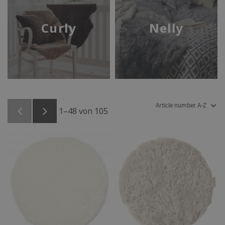
Curly
Nelly
Sortierung auswählen
1–
48
von
105