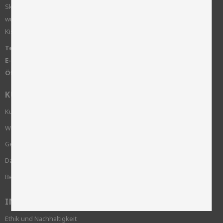
Skinnwille ist ein Familienunternehmen, das 1922 gegründet
wurde. Wir arbeiten mit klassischen Wohntextilien wie Schaffell,
Kissen, Decken, Teppichen und Möbeln.
Telefon:
+46 515-83650
E-Mail:
info@skinnwille.se
Öffnungszeiten:
Montag bis Freitag von 8.00 bis 16.00 Uhr
KUNDENSERVICE
Kundenservice
Wie bestelle ich?
Geschäftsbedingungen
Datenschutzrichtlinie und cookies
Beschwerde
INFORMATION
Ethik und Nachhaltigkeit