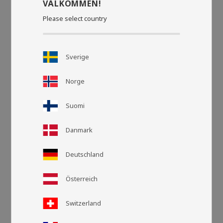
VÄLKOMMEN!
Please select country
Sverige
Norge
Suomi
Danmark
Deutschland
Rasteransic
Listen
Österreich
Switzerland