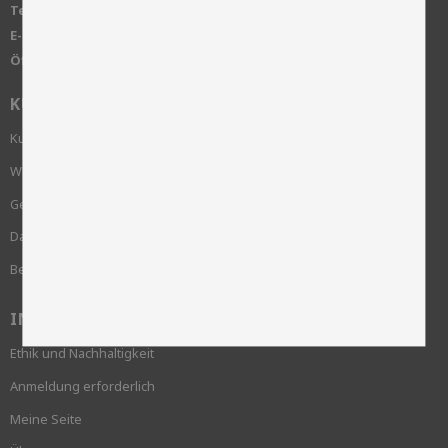
Telefon:
+46 515-83650
E-Mail:
info@skinnwille.se
Öffnungszeiten:
Montag bis Freitag von 8.00 bis 16.00 Uhr
KUNDENSERVICE
Kundenservice
Wie bestelle ich?
Geschäftsbedingungen
Datenschutzrichtlinie und cookies
Beschwerde
INFORMATION
Ethik und Nachhaltigkeit
Anmeldung erforderlich
Meine Seite