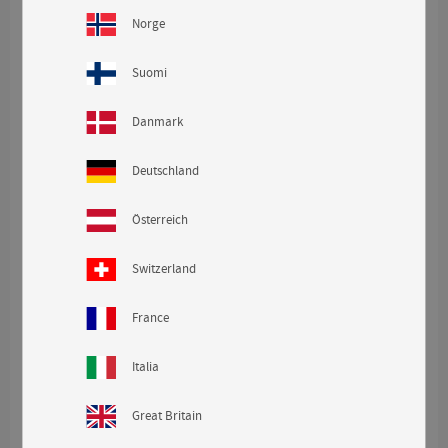
Norge
Suomi
Danmark
Misty Blanket M -
Curly Sheepskin -
Sand
Sahara
Deutschland
Weiches und luxuriöses
Natürliches gelocktes
Decke/Tagesdecke
Schaffell aus Australien.
Curly ist eines unserer
beliebtesten Schaffelle.
Österreich
Ein kuscheliges und
warmes Accessoires, das
in keinem Zuhause fehlen
Switzerland
KAUFEN
KAUFEN
darf.
France
Italia
Great Britain