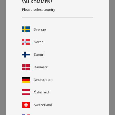
VÄLKOMMEN!
Please select country
Sverige
Norge
Suomi
Danmark
Deutschland
Rasteransic
Listen
Österreich
Switzerland