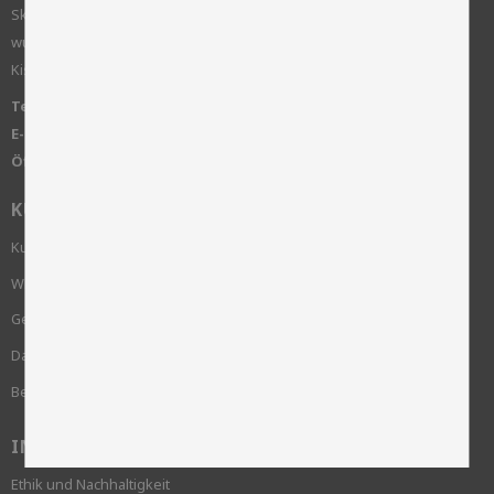
Skinnwille ist ein Familienunternehmen, das 1922 gegründet
wurde. Wir arbeiten mit klassischen Wohntextilien wie Schaffell,
Kissen, Decken, Teppichen und Möbeln.
Telefon:
+46 515-83650
E-Mail:
info@skinnwille.se
Öffnungszeiten:
Montag bis Freitag von 8.00 bis 16.00 Uhr
KUNDENSERVICE
Kundenservice
Wie bestelle ich?
Geschäftsbedingungen
Datenschutzrichtlinie und cookies
Beschwerde
INFORMATION
Ethik und Nachhaltigkeit