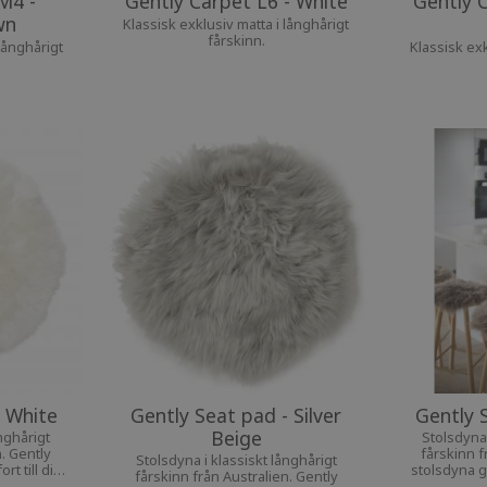
M4 -
Gently Carpet L6 - White
Gently C
wn
Klassisk exklusiv matta i långhårigt
fårskinn.
långhårigt
Klassisk exk
- White
Gently Seat pad - Silver
Gently 
Beige
nghårigt
Stolsdyna 
n. Gently
fårskinn f
Stolsdyna i klassiskt långhårigt
t till din
stolsdyna ge
fårskinn från Australien. Gently