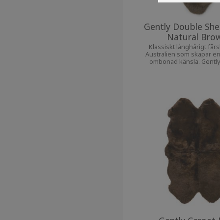
Gently Double She
Natural Bro
Klassiskt långhårigt får
Australien som skapar e
ombonad känsla. Gently
fårskinn passar på bänken
soffan och även som 