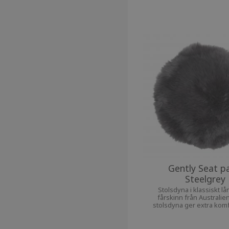
Gently Seat p
Steelgrey
Stolsdyna i klassiskt lå
fårskinn från Australie
stolsdyna ger extra komfor
favoritstol.