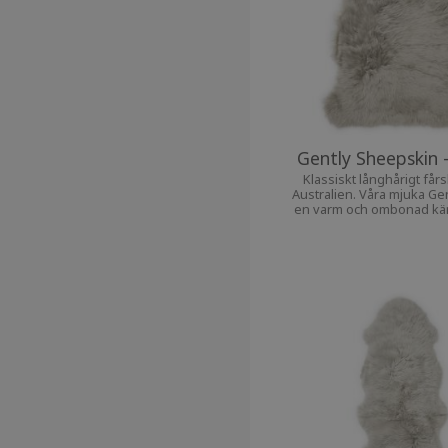
Gently Sheepskin 
Klassiskt långhårigt får
Australien. Våra mjuka Ge
en varm och ombonad käns
hem.