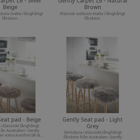
arpet L6 - Silver
Gently Carpet L6 - Natural
Beige
Brown
lusiv matta i långhårigt
Klassisk exklusiv matta i långhårigt
fårskinn.
fårskinn.
Seat pad - Beige
Gently Seat pad - Light
Grey
i klassiskt långhårigt
rån Australien. Gently
Stolsdyna i klassiskt långhårigt
r extra komfort till din
fårskinn från Australien. Gently
favoritstol.