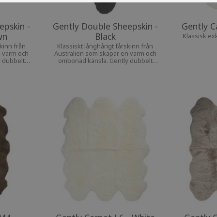
epskin -
Gently Double Sheepskin -
Gently C
wn
Black
Klassisk exk
skinn från
Klassiskt långhårigt fårskinn från
n varm och
Australien som skapar en varm och
 dubbelt
ombonad känsla. Gently dubbelt
, sängen, i
fårskinn passar på bänken, sängen, i
matta.
soffan och även som matta.