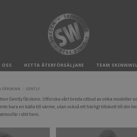
 OSS
HITTA ÅTERFÖRSÄLJARE
TEAM SKINNWI
 FÅRSKINN
GENTLY
tion Gently fårskinn. Utforska vårt breda utbud av olika modeller och
nte bara en källa till värme, utan också ett härligt tillskott till di
tmosfär i ditt hem.