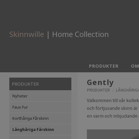
Skinnwille
| Home Collection
PRODUKTER
OM
Gently
PRODUKTER
PRODUKTER
LÅNGHÅRIGA
Nyheter
Välkommen till vår kollek
Faux Fur
och förtjusande skinn är i
en varm och inbjudande a
Korthåriga Fårskinn
Långhåriga Fårskinn