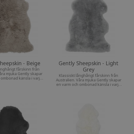
heepskin - Beige
Gently Sheepskin - Light
Grey
ånghårigt fårskinn från
Våra mjuka Gently skapar
Klassiskt långhårigt fårskinn från
 ombonad känsla i varje
Australien. Våra mjuka Gently skapar
hem.
en varm och ombonad känsla i varje
hem.