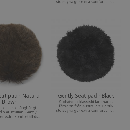
stolsdyna ger extra komfort till din
favoritstol.
eat pad - Natural
Gently Seat pad - Black
Brown
Stolsdyna i klassiskt långhårigt
fårskinn från Australien. Gently
i klassiskt långhårigt
stolsdyna ger extra komfort till din
rån Australien. Gently
favoritstol.
r extra komfort till din
favoritstol.