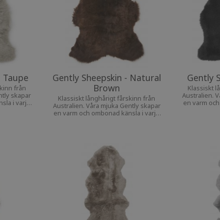
- Taupe
Gently Sheepskin - Natural
Gently S
Brown
skinn från
Klassiskt l
ntly skapar
Australien. 
Klassiskt långhårigt fårskinn från
la i varje
en varm och
Australien. Våra mjuka Gently skapar
en varm och ombonad känsla i varje
hem.