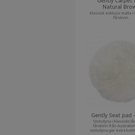
Gently Carpet 
Natural Bro
Klassisk exklusiv matta i 
fårskinn.
Gently Seat pad 
Stolsdyna i klassiskt lå
fårskinn från Australie
stolsdyna ger extra komfor
favoritstol.