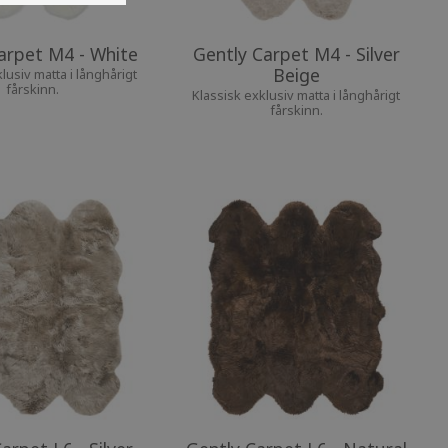
arpet M4 - White
Gently Carpet M4 - Silver
Beige
lusiv matta i långhårigt
fårskinn.
Klassisk exklusiv matta i långhårigt
fårskinn.