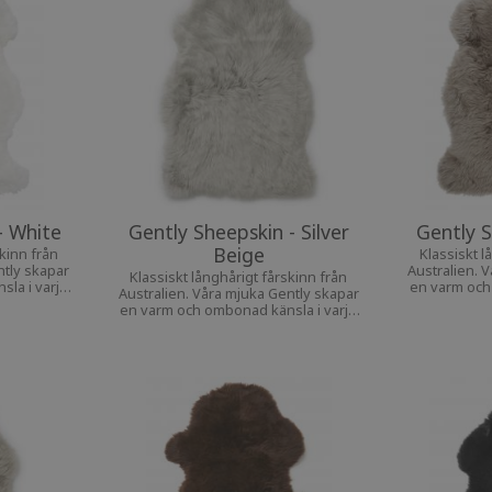
- White
Gently Sheepskin - Silver
Gently S
Beige
skinn från
Klassiskt l
ntly skapar
Australien. 
Klassiskt långhårigt fårskinn från
la i varje
en varm och
Australien. Våra mjuka Gently skapar
en varm och ombonad känsla i varje
hem.