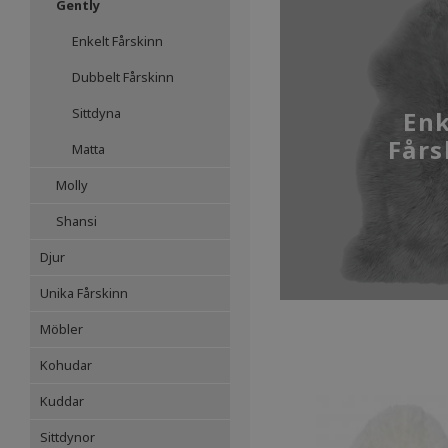
Gently
Enkelt Fårskinn
Dubbelt Fårskinn
Sittdyna
Enk
Fårs
Matta
Molly
Shansi
Djur
Unika Fårskinn
Möbler
Kohudar
Kuddar
Sittdynor