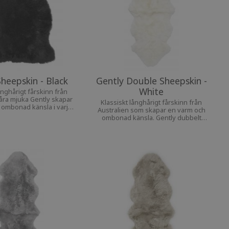
heepskin - Black
Gently Double Sheepskin -
White
ånghårigt fårskinn från
Våra mjuka Gently skapar
Klassiskt långhårigt fårskinn från
 ombonad känsla i varje
Australien som skapar en varm och
hem.
ombonad känsla. Gently dubbelt
fårskinn passar på bänken, sängen, i
soffan och även som matta.