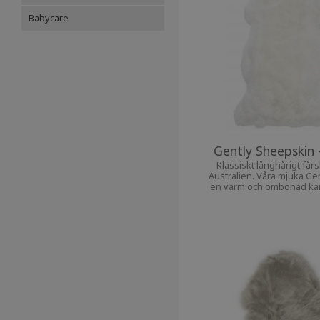
Babycare
Gently Sheepskin 
Klassiskt långhårigt får
Australien. Våra mjuka Ge
en varm och ombonad käns
hem.