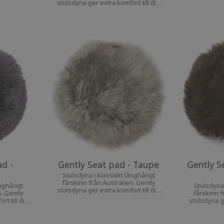
stolsdyna ger extra komfort till din
favoritstol.
ad -
Gently Seat pad - Taupe
Gently S
Stolsdyna i klassiskt långhårigt
fårskinn från Australien. Gently
nghårigt
Stolsdyna 
stolsdyna ger extra komfort till din
n. Gently
fårskinn f
favoritstol.
t till din
stolsdyna ge