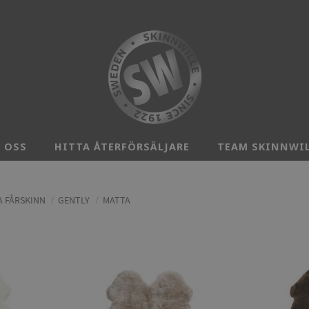
 OSS
HITTA ÅTERFÖRSÄLJARE
TEAM SKINNWI
 FÅRSKINN
GENTLY
MATTA