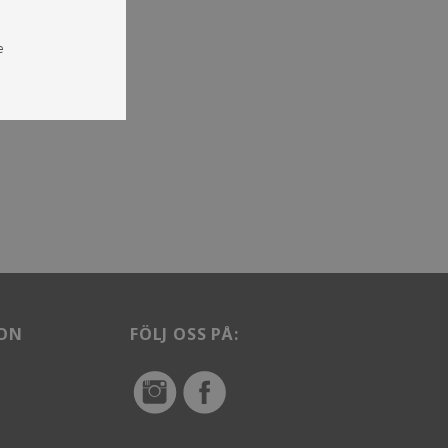
e
ON
FÖLJ OSS PÅ: