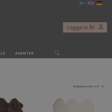
Logga in ÅF
SÖK
LLE
AGENTER
Välj sortering