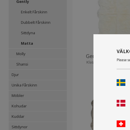
Gently
Enkelt Fårskinn
Dubbelt Fårskinn
Sittdyna
Matta
VÄL
Molly
Gently Carpet M4 
Please s
Klassisk exklusiv matta i 
Shansi
fårskinn.
Djur
Unika Fårskinn
Möbler
Kohudar
Kuddar
Sittdynor