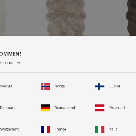
KOMMEN!
- White
Gently Carpet M4 - Silver
Gentl
elect country
Beige
Nat
långhårigt
Klassisk exklusiv matta i långhårigt
Klassisk exk
fårskinn.
Sverige
Norge
Suomi
Danmark
Deutschland
Österreich
Switzerland
France
Italia