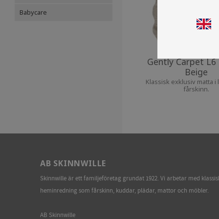
Babycare
Gently Carpet L6 -
Beige
Klassisk exklusiv matta i 
fårskinn.
AB SKINNWILLE
Skinnwille är ett familjeföretag grundat 1922. Vi arbetar med klassi
heminredning som fårskinn, kuddar, plädar, mattor och möbler.
AB Skinnwille