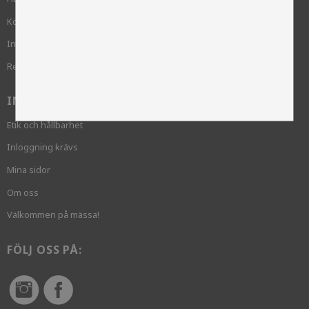
Köpvillkor
Integritetspolicy och cookies
Reklamation
INFORMATION
Etik och hållbarhet
Inloggning krävs
Mina sidor
Om oss
Välkommen på mässa!
FÖLJ OSS PÅ: