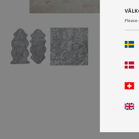
VÄL
Please 