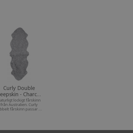
Curly Double
eepskin - Charcoal
Silvergrey
aturligt lockigt fårskinn
från Australien. Curly
bbelt fårskinn passar på
änken, sängen, i soffan
och även som matta.