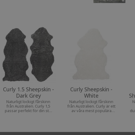
Curly 1.5 Sheepskin -
Curly Sheepskin -
Dark Grey
White
Sh
Naturligt lockigt fårskinn
Naturligt lockigt fårskinn
N
från Australien. Curly 1,5
från Australien. Curly är ett
passar perfekt för din stol
av våra mest populära
du
eller fåtölj, då de täcker
fårskinn. En mjuk och varm
b
både rygg och sits på ett
inredningsdetalj som
fint.
passar i alla hem.