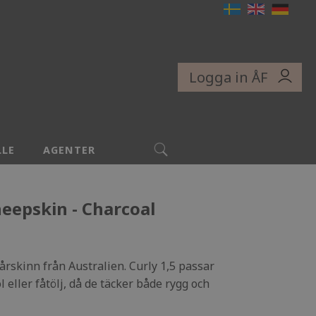
Logga in ÅF
SÖK
LLE
AGENTER
heepskin - Charcoal
fårskinn från Australien. Curly 1,5 passar
l eller fåtölj, då de täcker både rygg och