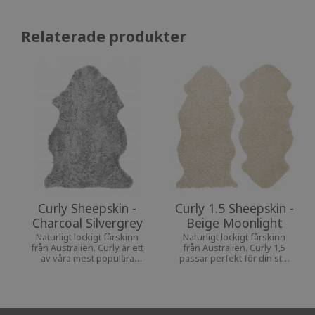
Relaterade produkter
Curly Sheepskin -
Curly 1.5 Sheepskin -
Charcoal Silvergrey
Beige Moonlight
Naturligt lockigt fårskinn
Naturligt lockigt fårskinn
från Australien. Curly är ett
från Australien. Curly 1,5
av våra mest populära
passar perfekt för din stol
fårskinn. En mjuk och varm
eller fåtölj, då de täcker
inredningsdetalj som
både rygg och sits på ett
passar i alla hem.
fint.