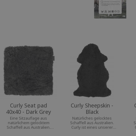
Curly Seat pad
Curly Sheepskin -
40x40 - Dark Grey
Black
Eine Sitzauflage aus
Natürliches gelocktes
natürlichem gelocktem
Schaffell aus Australien.
S
Schaffell aus Australien.
Curly ist eines unserer
Das Curly Seat Pad ist unser
beliebtesten Schaffelle. Ein
bel