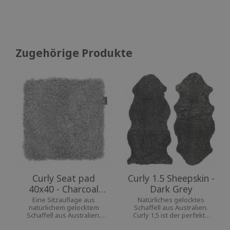
Zugehörige Produkte
Curly Seat pad
Curly 1.5 Sheepskin -
40x40 - Charcoal
Dark Grey
Silvergrey
Eine Sitzauflage aus
Natürliches gelocktes
natürlichem gelocktem
Schaffell aus Australien.
Schaffell aus Australien.
Curly 1,5 ist der perfekte
Das Curly Seat Pad ist unser
Begleiter für Stuhl oder