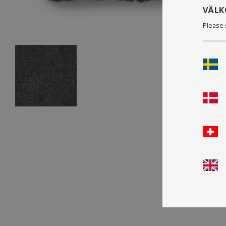
VÄL
Please 