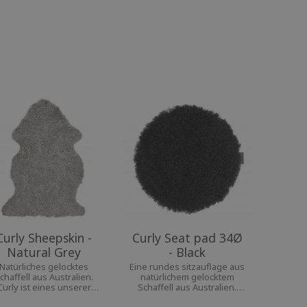
Curly Sheepskin -
Curly Seat pad 34Ø
Natural Grey
- Black
Natürliches gelocktes
Eine rundes sitzauflage aus
chaffell aus Australien.
natürlichem gelocktem
Curly ist eines unserer
Schaffell aus Australien.
iebtesten Schaffelle. Ein
Das Curly sitzauflage ist