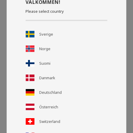
VÄLKOMMEN!
Please select country
Sverige
Norge
Suomi
Danmark
Deutschland
Rasteransic
Listen
Österreich
Switzerland