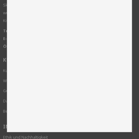
Skinnwille ist ein Familienunternehmen, das 1922 gegründet
wurde. Wir arbeiten mit klassischen Wohntextilien wie Schaffell,
Kissen, Decken, Teppichen und Möbeln.
Telefon:
+46 515-83650
E-Mail:
info@skinnwille.se
Öffnungszeiten:
Montag bis Freitag von 8.00 bis 16.00 Uhr
KUNDENSERVICE
Kundenservice
Wie bestelle ich?
Geschäftsbedingungen
Datenschutzrichtlinie und cookies
Beschwerde
INFORMATION
Ethik und Nachhaltigkeit