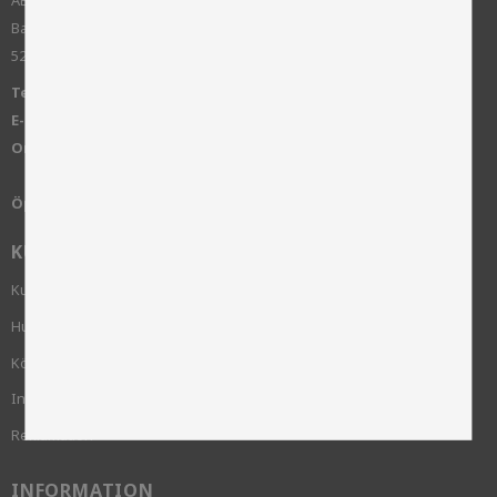
AB Skinnwille
Bangatan 10
52143 Falköping - SWEDEN
Telefon:
+46 515-83650
E-post:
info@skinnwille.se
Org:
556376-8992
Öppettider:
Måndag-Fredag, 8.00 - 16.00
KUNDSERVICE
Kundservice
Hur handlar jag?
Köpvillkor
Integritetspolicy och cookies
Reklamation
INFORMATION