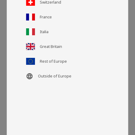
Switzerland
Artikelnr
LA74086
France
Italia
Fler färger
Great Britain
Rest of Europe
language
Outside of Europe