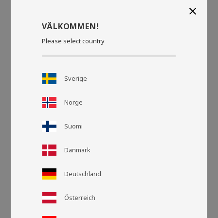
close
VÄLKOMMEN!
Please select country
Sverige
Norge
Suomi
Rutnätsvy
Listvy
Danmark
Deutschland
Österreich