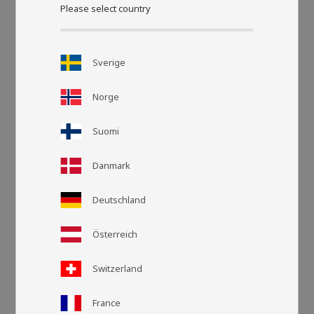
Please select country
Sverige
Norge
Suomi
Danmark
Rutnätsvy
Listvy
Deutschland
Österreich
Switzerland
France