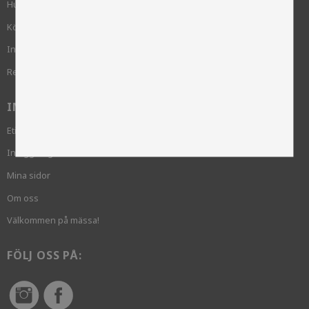
Hur handlar jag?
Köpvillkor
Integritetspolicy och cookies
Reklamation
INFORMATION
Etik och hållbarhet
Inloggning krävs
Mina sidor
Om oss
Välkommen på mässa!
FÖLJ OSS PÅ: