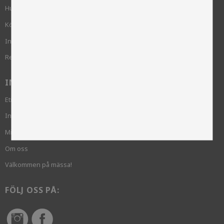
Hur handlar jag?
Köpvillkor
Integritetspolicy och cookies
Reklamation
INFORMATION
Etik och hållbarhet
Inloggning krävs
Mina sidor
Om oss
Välkommen på mässa!
FÖLJ OSS PÅ: