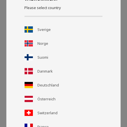
Please select country
Sverige
Norge
Suomi
Danmark
Deutschland
Rutnätsvy
Listvy
Österreich
Switzerland
France