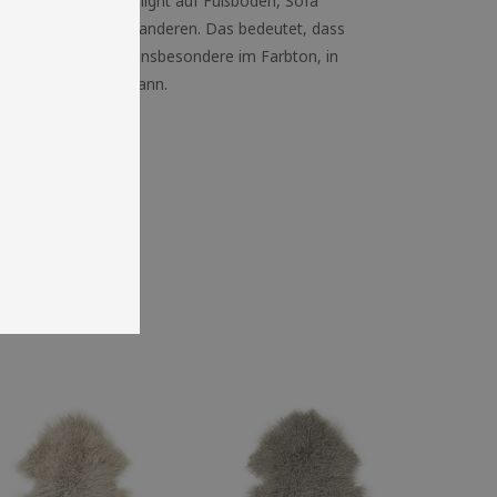
es Zuhause. Ein Highlight auf Fußboden, Sofa
ffell gleicht nie dem anderen. Das bedeutet, dass
in puncto Aussehen, insbesondere im Farbton, in
ruktur, abweichen kann.
se