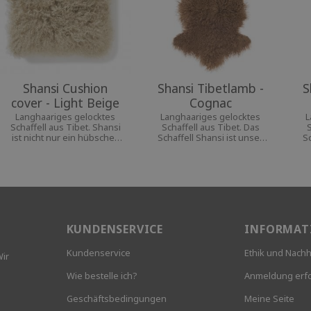
Shansi Cushion
Shansi Tibetlamb -
S
cover - Light Beige
Cognac
Langhaariges gelocktes
Langhaariges gelocktes
L
Schaffell aus Tibet. Shansi
Schaffell aus Tibet. Das
S
ist nicht nur ein hübsches
Schaffell Shansi ist unser
S
und gemütliches
weichstes und luftigstes
w
Accessoires, sondern
Schaffell.
bringt gleichzeitig
Individualität
KUNDENSERVICE
INFORMAT
Kundenservice
Ethik und Nachh
Wir
Wie bestelle ich?
Anmeldung erfo
Geschäftsbedingungen
Meine Seite