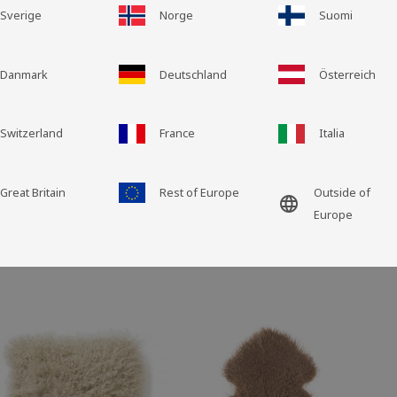
Bereicherung für jed
Sverige
Norge
Suomi
oder Sessel. Ein Scha
das fertige Produkt 
Rasteransicht
Listenansicht
der Größe als auch St
Danmark
Deutschland
Österreich
Pflegehinwei
Switzerland
France
Italia
Great Britain
Rest of Europe
Outside of
language
Europe