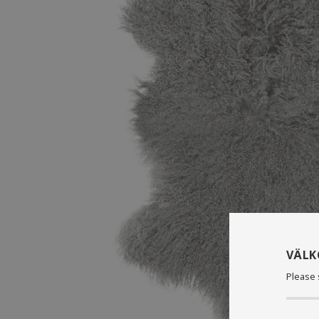
VÄL
Please 