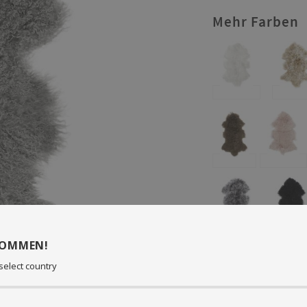
Mehr Farben
KOMMEN!
Maße: 55 x 95 cm
select country
Haarlänge: 100 mm
Shansi ist ein hübsc