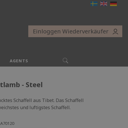
Einloggen Wiederverkäufer
SUCHE
AGENTS
tlamb - Steel
ktes Schaffell aus Tibet. Das Schaffell
eichstes und luftigstes Schaffell.
LA70120