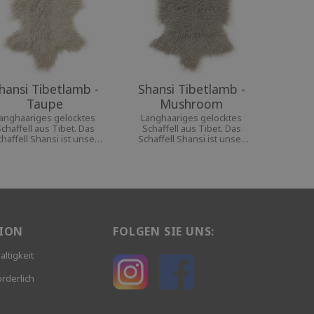
hansi Tibetlamb -
Shansi Tibetlamb -
Taupe
Mushroom
anghaariges gelocktes
Langhaariges gelocktes
chaffell aus Tibet. Das
Schaffell aus Tibet. Das
chaffell Shansi ist unser
Schaffell Shansi ist unser
eichstes und luftigstes
weichstes und luftigstes
Schaffell.
Schaffell.
ION
FOLGEN SIE UNS:
altigkeit
rderlich