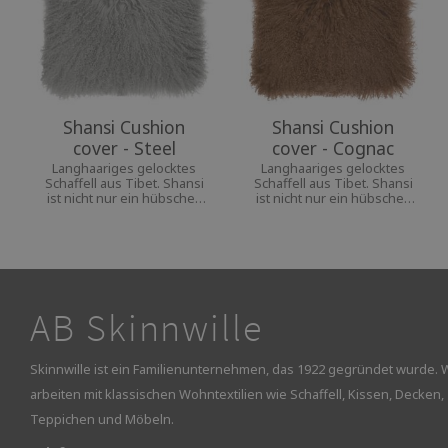
Shansi Cushion
Shansi Cushion
cover - Steel
cover - Cognac
Langhaariges gelocktes
Langhaariges gelocktes
Schaffell aus Tibet. Shansi
Schaffell aus Tibet. Shansi
ist nicht nur ein hübsches
ist nicht nur ein hübsches
und gemütliches
und gemütliches
Accessoires, sondern
Accessoires, sondern
bringt gleichzeitig
bringt gleichzeitig
Individualität
Individualität
AB Skinnwille
Skinnwille ist ein Familienunternehmen, das 1922 gegründet wurde. 
arbeiten mit klassischen Wohntextilien wie Schaffell, Kissen, Decken,
Teppichen und Möbeln.