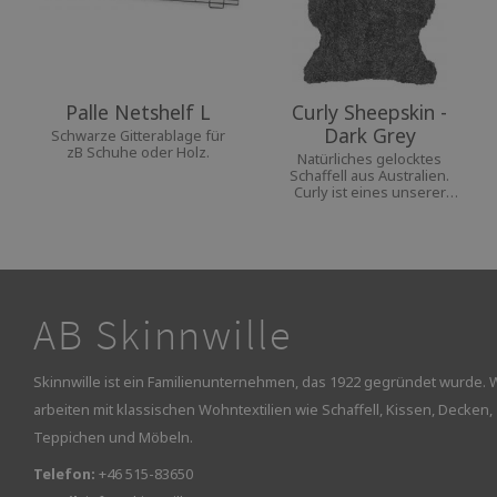
Palle Netshelf L
Curly Sheepskin -
Dark Grey
Schwarze Gitterablage für
zB Schuhe oder Holz.
Natürliches gelocktes
Schaffell aus Australien.
Curly ist eines unserer
beliebtesten Schaffelle. Ein
kuscheliges und warmes
Accessoires, das in keinem
Zuhause fehlen darf.
AB Skinnwille
Skinnwille ist ein Familienunternehmen, das 1922 gegründet wurde. 
arbeiten mit klassischen Wohntextilien wie Schaffell, Kissen, Decken,
Teppichen und Möbeln.
Telefon:
+46 515-83650