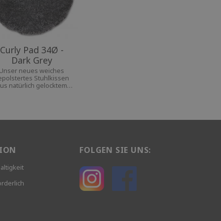
Curly Pad 34Ø -
Dark Grey
Unser neues weiches
epolstertes Stuhlkissen
us natürlich gelocktem
chaffell aus Australien.
Das Kissen hat eine
rutschfeste Rückseite.
ION
FOLGEN SIE UNS:
altigkeit
rderlich