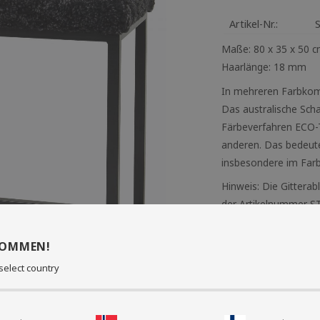
Artikel-Nr.
Maße: 80 x 35 x 50 
Haarlänge: 18 mm
In mehreren Farbkomb
Das australische Scha
Färbeverfahren ECO-T
anderen. Das bedeute
insbesondere im Farb
Hinweis: Die Gitterabl
der Artikelnummer ST
KOMMEN!
select country