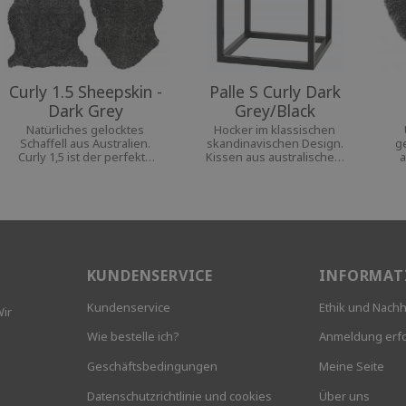
Curly 1.5 Sheepskin -
Palle S Curly Dark
Dark Grey
Grey/Black
Natürliches gelocktes
Hocker im klassischen
Schaffell aus Australien.
skandinavischen Design.
g
Curly 1,5 ist der perfekte
Kissen aus australischem
a
Begleiter für Stuhl oder
Schaffell auf einem
S
Sessel, da es sowohl
Stahlgestell. Kann als
Rückenlehne als auch Sitz
zusätzlicher Sitzplatz oder
auf angenehme Weise
als ein stillvolles Extra
bedeckt.
verwendet werden.
KUNDENSERVICE
INFORMAT
Kundenservice
Ethik und Nachh
Wir
Wie bestelle ich?
Anmeldung erfo
Geschäftsbedingungen
Meine Seite
Datenschutzrichtlinie und cookies
Über uns