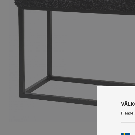
VÄL
Please 