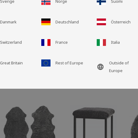
Sverige
Norge
Suomi
Rasteransicht
Listenansicht
Danmark
Deutschland
Österreich
Switzerland
France
Italia
Great Britain
Rest of Europe
Outside of
language
Europe