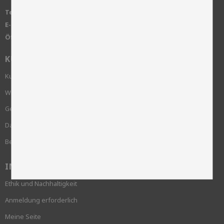
Telefon:
+46 515-83650
E-Mail:
info@skinnwille.se
Öffnungszeiten:
Montag bis Freitag von 8.00 bis 16.00 Uhr
KUNDENSERVICE
Kundenservice
Wie bestelle ich?
Geschäftsbedingungen
Datenschutzrichtlinie und cookies
Beschwerde
INFORMATION
Ethik und Nachhaltigkeit
Anmeldung erforderlich
Meine Seite