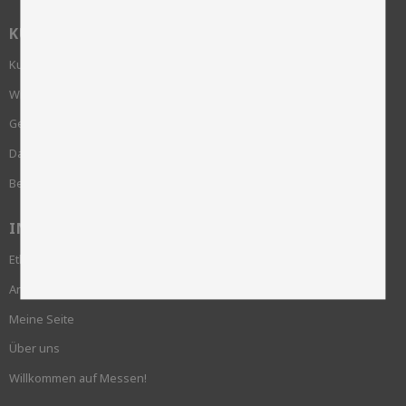
KUNDENSERVICE
Kundenservice
Wie bestelle ich?
Geschäftsbedingungen
Datenschutzrichtlinie und cookies
Beschwerde
INFORMATION
Ethik und Nachhaltigkeit
Anmeldung erforderlich
Meine Seite
Über uns
Willkommen auf Messen!