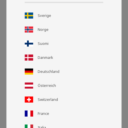
Sverige
Norge
Suomi
Danmark
Deutschland
Rasteransic
Listen
Österreich
Switzerland
France
Italia