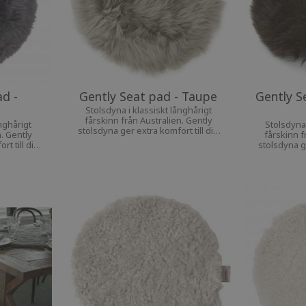
ad -
Gently Seat pad - Taupe
Gently S
Stolsdyna i klassiskt långhårigt
fårskinn från Australien. Gently
nghårigt
Stolsdyna 
stolsdyna ger extra komfort till din
n. Gently
fårskinn f
favoritstol.
t till din
stolsdyna ge