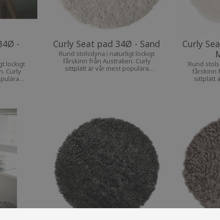
34Ø -
Curly Seat pad 34Ø - Sand
Curly Se
M
Rund stolsdyna i naturligt lockigt
fårskinn från Australien. Curly
t lockigt
Rund stolsd
sittplätt är vår mest populära
n. Curly
fårskinn 
sittdyna. Den ger extra komfort till
opulära
sittplätt
din favoritstol
mfort till
sittdyna. De
d