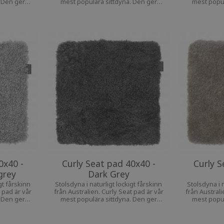
. Den ger
mest populära sittdyna. Den ger
mest popul
voritstol
extra komfort till din favoritstol
extra komf
0x40 -
Curly Seat pad 40x40 -
Curly S
grey
Dark Grey
gt fårskinn
Stolsdyna i naturligt lockigt fårskinn
Stolsdyna i n
 pad är vår
från Australien. Curly Seat pad är vår
från Australi
. Den ger
mest populära sittdyna. Den ger
mest popul
voritstol
extra komfort till din favoritstol
extra komf