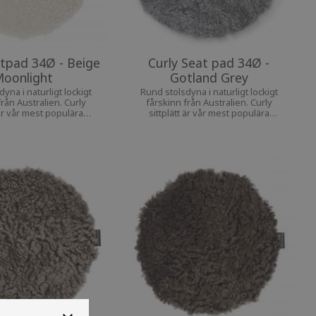
atpad 34Ø - Beige
Curly Seat pad 34Ø -
oonlight
Gotland Grey
yna i naturligt lockigt
Rund stolsdyna i naturligt lockigt
från Australien. Curly
fårskinn från Australien. Curly
 är vår mest populära
sittplätt är vår mest populära
n ger extra komfort till
sittdyna. Den ger extra komfort till
in favoritstol
din favoritstol