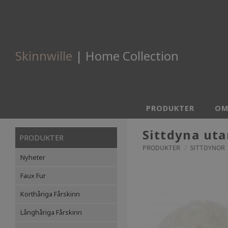
Skinnwille
| Home Collection
PRODUKTER
OM
Sittdyna uta
PRODUKTER
PRODUKTER
SITTDYNOR
Nyheter
Faux Fur
Korthåriga Fårskinn
Långhåriga Fårskinn