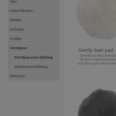
Djur
Unika Fårskinn
Möbler
Kohudar
Kuddar
Sittdynor
Gently Seat pad 
Stolsdyna i klassiskt lå
Sittdyna utan fyllning
fårskinn från Australie
stolsdyna ger extra komfor
Sittdyna med fyllning
favoritstol.
Babycare