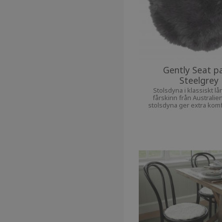
Gently Seat p
Steelgrey
Stolsdyna i klassiskt lå
fårskinn från Australie
stolsdyna ger extra komfor
favoritstol.