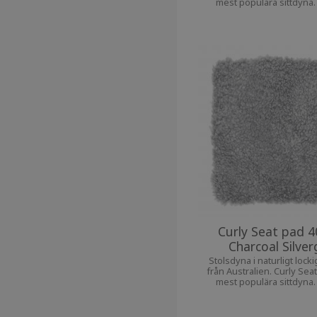
mest populära sittdyna
extra komfort till din fa
Curly Seat pad 4
Charcoal Silver
Stolsdyna i naturligt locki
från Australien. Curly Seat
mest populära sittdyna
extra komfort till din fa