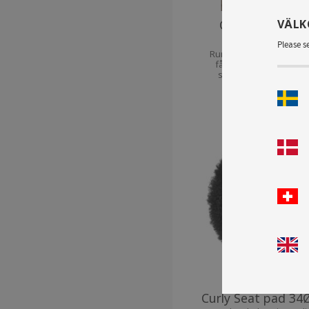
VÄL
Curly Seatpad 
Charcoal Silver
Please s
Rund stolsdyna i naturlig
fårskinn från Australie
sittplätt är vår mest p
sittdyna. Den ger extra ko
din favoritstol
Curly Seat pad 34Ø