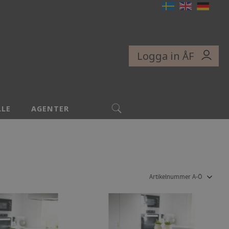
Logga in ÅF
SÖK
LLE
AGENTER
Välj sortering