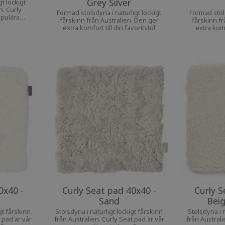
Grey Silver
t lockigt
n. Curly
Formad stolsdyna i naturligt lockigt
Formad stols
opulära
fårskinn från Australien. Den ger
fårskinn fr
mfort till
extra komfort till din favoritstol
extra komf
0x40 -
Curly Seat pad 40x40 -
Curly S
Sand
Bei
gt fårskinn
Stolsdyna i naturligt lockigt fårskinn
Stolsdyna i n
 pad är vår
från Australien. Curly Seat pad är vår
från Australi