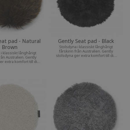
eat pad - Natural
Gently Seat pad - Black
Brown
Stolsdyna i klassiskt långhårigt
fårskinn från Australien. Gently
i klassiskt långhårigt
stolsdyna ger extra komfort till din
rån Australien. Gently
favoritstol.
r extra komfort till din
favoritstol.