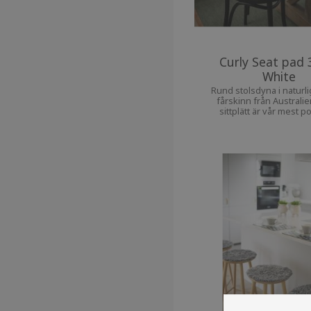
Curly Seat pad 
White
Rund stolsdyna i naturlig
fårskinn från Australie
sittplätt är vår mest p
sittdyna. Den ger extra ko
din favoritstol