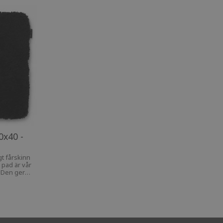
0x40 -
gt fårskinn
 pad är vår
. Den ger
voritstol