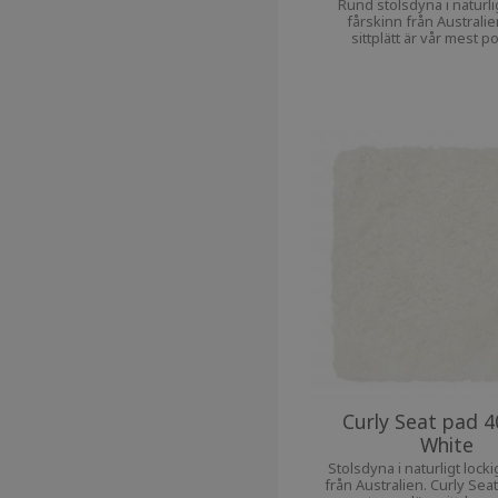
Rund stolsdyna i naturlig
fårskinn från Australie
sittplätt är vår mest p
sittdyna. Den ger extra ko
din favoritstol
Curly Seat pad 4
White
Stolsdyna i naturligt locki
från Australien. Curly Seat