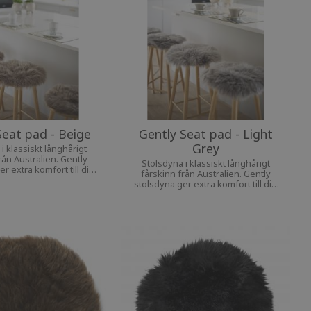
Seat pad - Beige
Gently Seat pad - Light
Grey
i klassiskt långhårigt
rån Australien. Gently
Stolsdyna i klassiskt långhårigt
r extra komfort till din
fårskinn från Australien. Gently
favoritstol.
stolsdyna ger extra komfort till din
favoritstol.