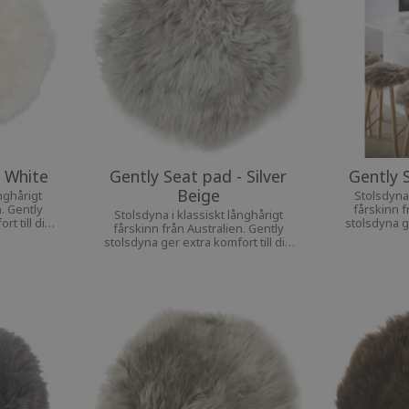
- White
Gently Seat pad - Silver
Gently 
Beige
nghårigt
Stolsdyna 
n. Gently
fårskinn f
Stolsdyna i klassiskt långhårigt
t till din
stolsdyna ge
fårskinn från Australien. Gently
stolsdyna ger extra komfort till din
favoritstol.