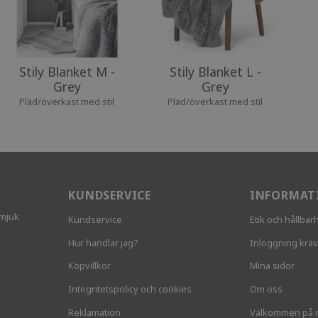
Stily Blanket M -
Stily Blanket L -
Grey
Grey
Pläd/överkast med stil
Pläd/överkast med stil
KUNDSERVICE
INFORMAT
 mjuk
Kundservice
Etik och hållbar
Hur handlar jag?
Inloggning krä
Köpvillkor
Mina sidor
Integritetspolicy och cookies
Om oss
Reklamation
Välkommen på 