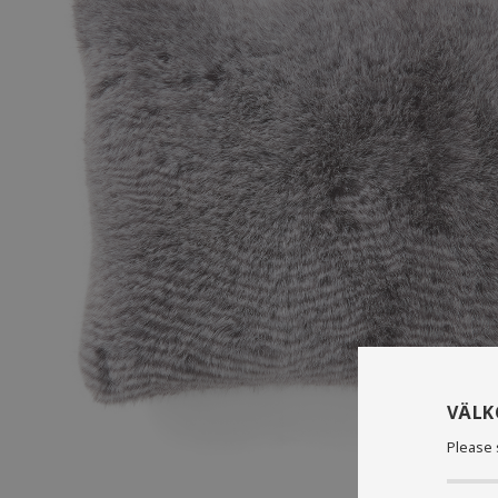
VÄL
Please 