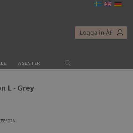
Logga in ÅF
SÖK
LLE
AGENTER
on L - Grey
KF86026