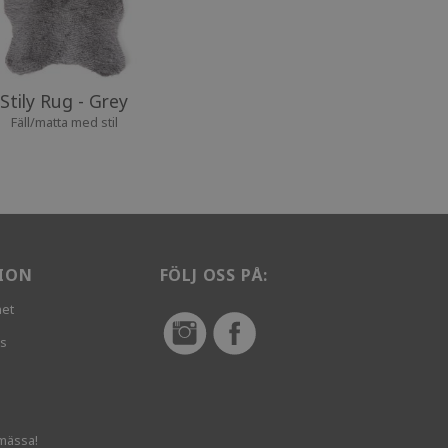
Stily Rug - Grey
Fäll/matta med stil
ION
FÖLJ OSS PÅ:
het
vs
mässa!