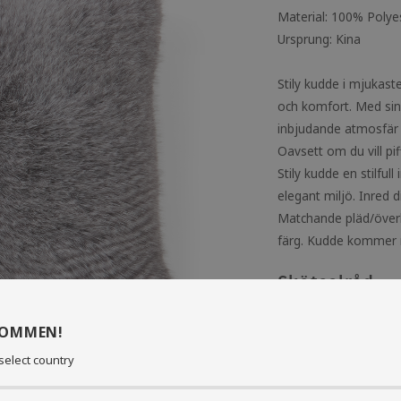
Material: 100% Polye
Ursprung: Kina
Stily kudde i mjukast
och komfort. Med sin
inbjudande atmosfär 
Oavsett om du vill pif
Stily kudde en stilful
elegant miljö. Inred d
Matchande pläd/överka
färg. Kudde kommer m
Skötselråd
KOMMEN!
select country