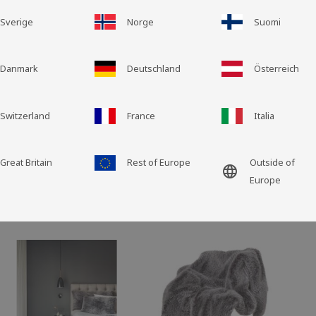
Sverige
Norge
Suomi
Rutnätsvy
Listvy
Danmark
Deutschland
Österreich
Switzerland
France
Italia
Great Britain
Rest of Europe
Outside of
language
Europe