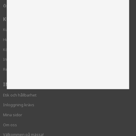
Öppettider:
Måndag-Fredag, 8.00 - 16.00
KUNDSERVICE
Kundservice
Hur handlar jag?
Köpvillkor
Integritetspolicy och cookies
Reklamation
INFORMATION
Etik och hållbarhet
Inloggning krävs
Mina sidor
Om oss
Välkommen på mässa!