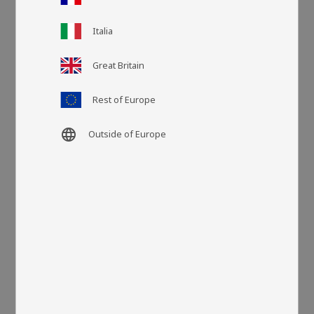
Italia
Artikelnr
LA70134
Great Britain
Fler färger
Rest of Europe
language
Outside of Europe