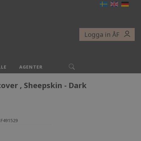
Logga in ÅF
SÖK
LLE
AGENTER
cover , Sheepskin - Dark
LF491529