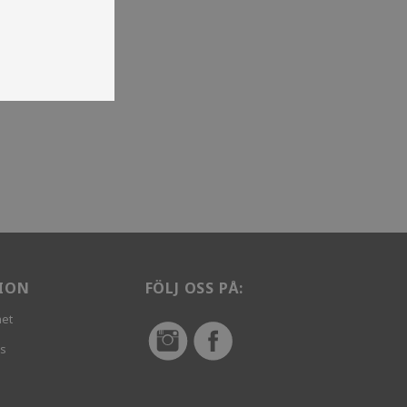
ION
FÖLJ OSS PÅ:
het
vs