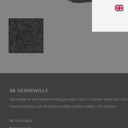
AB SKINNWILLE
Skinnwille är ett familjeföretag grundat 1922. Vi arbetar med klassisk
heminredning som fårskinn, kuddar, plädar, mattor och möbler.
AB Skinnwille
Bangatan 10