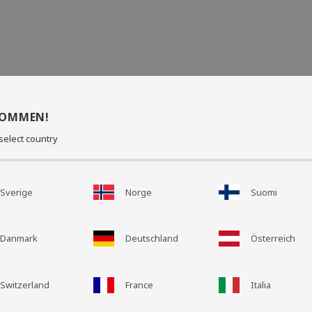
KOMMEN!
select country
Sverige
Norge
Suomi
Danmark
Deutschland
Österreich
Switzerland
France
Italia