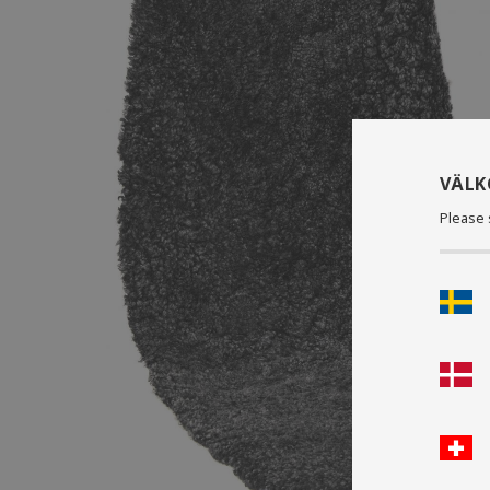
VÄL
Please 