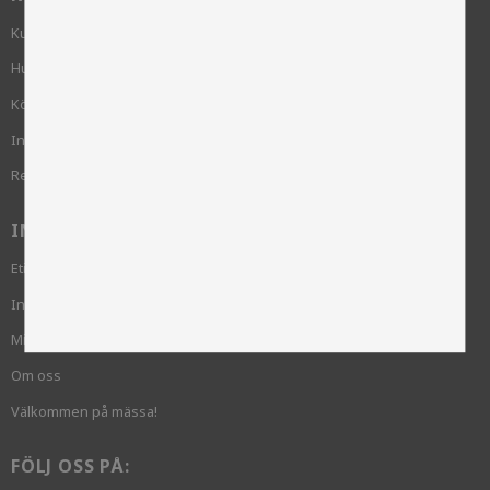
Kundservice
Hur handlar jag?
Köpvillkor
Integritetspolicy och cookies
Reklamation
INFORMATION
Etik och hållbarhet
Inloggning krävs
Mina sidor
Om oss
Välkommen på mässa!
FÖLJ OSS PÅ: