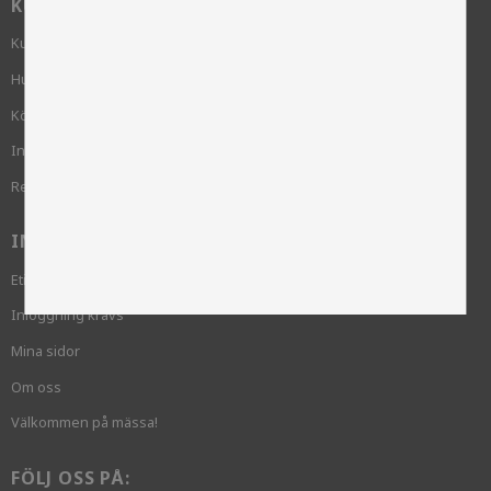
KUNDSERVICE
Kundservice
Hur handlar jag?
Köpvillkor
Integritetspolicy och cookies
Reklamation
INFORMATION
Etik och hållbarhet
Inloggning krävs
Mina sidor
Om oss
Välkommen på mässa!
FÖLJ OSS PÅ: