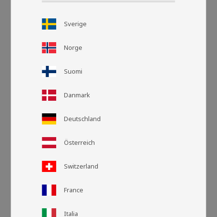
Sverige
Norge
Suomi
Danmark
Deutschland
Artikelnr
LA385001
Österreich
Mått: 25x27x10 cm
Switzerland
Ullängd: 18 mm
Fyllning: Polyester
France
De är färgade med den miljövänliga färgningsprocessen –
Italia