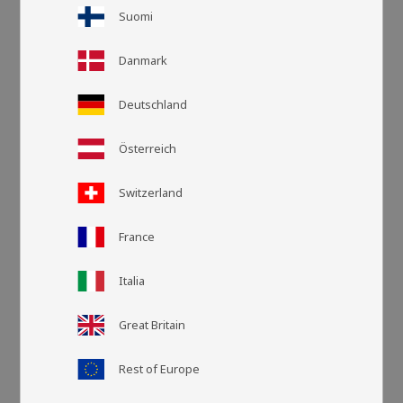
Suomi
Danmark
Deutschland
Österreich
Switzerland
Rasteransic
Listen
France
Italia
Great Britain
Rest of Europe